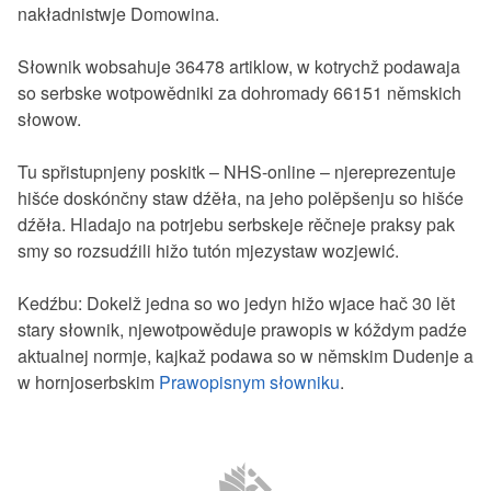
nakładnistwje Domowina.
Słownik wobsahuje 36478 artiklow, w kotrychž podawaja
so serbske wotpowědniki za dohromady 66151 němskich
słowow.
Tu spřistupnjeny poskitk – NHS-online – njereprezentuje
hišće doskónčny staw dźěła, na jeho polěpšenju so hišće
dźěła. Hladajo na potrjebu serbskeje rěčneje praksy pak
smy so rozsudźili hižo tutón mjezystaw wozjewić.
Kedźbu: Dokelž jedna so wo jedyn hižo wjace hač 30 lět
stary słownik, njewotpowěduje prawopis w kóždym padźe
aktualnej normje, kajkaž podawa so w němskim Dudenje a
w hornjoserbskim
Prawopisnym słowniku
.