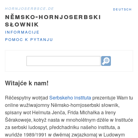
hornjoserbsce.de
deutsch
němsko-hornjoserbski
słownik
informacije
pomoc k pytanju
Witajće k nam!
Rěčespytny wotrjad
Serbskeho instituta
prezentuje Wam tu
online wužiwajomny Němsko-hornjoserbski słownik,
spisany wot Helmuta Jenča, Frida Michałka a Ireny
Šěrakoweje, kotryž nasta w mnoholětnym dźěle w Instituće
za serbski ludospyt, předchadniku našeho instituta, a
wuńdźe 1989/1991 w dwěmaj zwjazkomaj w Ludowym