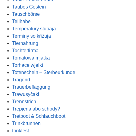
Taubes Gestein
Tauschbörse
Teilhabe
Temperatury stupaja
Terminy so křižuja
Tiernahrung
Tochterfirma
Tomatowa mjatka
Torhace wjelki
Totenschein – Sterbeurkunde
Tragend
Trauerbeflaggung
Trawusyčaki
Trennstrich
Trepjena abo schody?
Tretboot & Schlauchboot
Trinkbrunnen
trinkfest