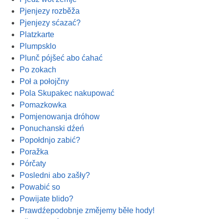
Pjenjezy rozběža
Pjenjezy sćazać?
Platzkarte
Plumpsklo
Plunč pójšeć abo ćahać
Po zokach
Poł a połojčny
Pola Skupakec nakupować
Pomazkowka
Pomjenowanja dróhow
Ponuchanski dźeń
Popołdnjo zabić?
Poražka
Pórčaty
Posledni abo zašły?
Powabić so
Powijate blido?
Prawdźepodobnje změjemy běłe hody!