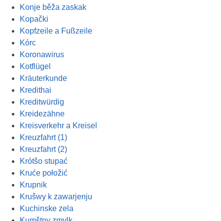
Konje běža zaskak
Kopački
Kopfzeile a Fußzeile
Kórc
Koronawirus
Kotflügel
Kräuterkunde
Kredithai
Kreditwürdig
Kreidezähne
Kreisverkehr a Kreisel
Kreuzfahrt (1)
Kreuzfahrt (2)
Krótšo stupać
Kruće połožić
Krupnik
Krušwy k zawarjenju
Kuchinske zela
Kumštny zmylk