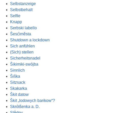
Selbstanzeige
Selbstbehalt
Selfie
Knapp
Serbski labello
Šesćiměsta
Shutdown a lockdown
Sich anfühlen
(Sich) stellen
Sicherheitsnadel
Šikimiki-swójba
Sinnlich
Šiška
Sitzsack
Skakarka
Škit datow
Škit „lodowych barikow“?
Skrótšenka a. D.
Slědny