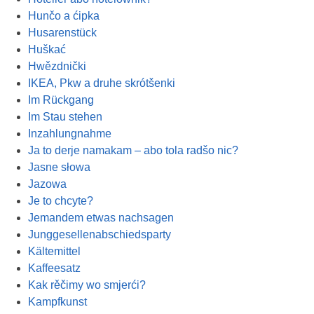
Hunčo a ćipka
Husarenstück
Huškać
Hwězdnički
IKEA, Pkw a druhe skrótšenki
Im Rückgang
Im Stau stehen
Inzahlungnahme
Ja to derje namakam – abo tola radšo nic?
Jasne słowa
Jazowa
Je to chcyte?
Jemandem etwas nachsagen
Junggesellenabschiedsparty
Kältemittel
Kaffeesatz
Kak rěčimy wo smjerći?
Kampfkunst