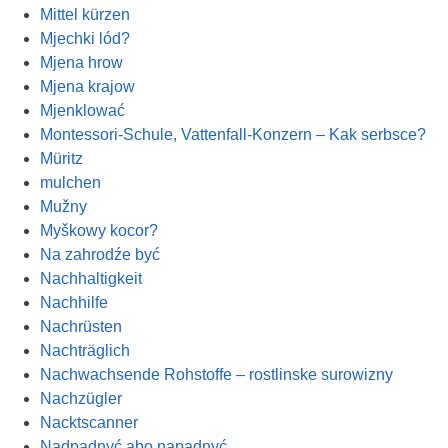
Mittel kürzen
Mjechki lód?
Mjena hrow
Mjena krajow
Mjenklować
Montessori-Schule, Vattenfall-Konzern – Kak serbsce?
Müritz
mulchen
Mužny
Myškowy kocor?
Na zahrodźe być
Nachhaltigkeit
Nachhilfe
Nachrüsten
Nachträglich
Nachwachsende Rohstoffe – rostlinske surowizny
Nachzügler
Nacktscanner
Nadpadnyć abo napadnyć