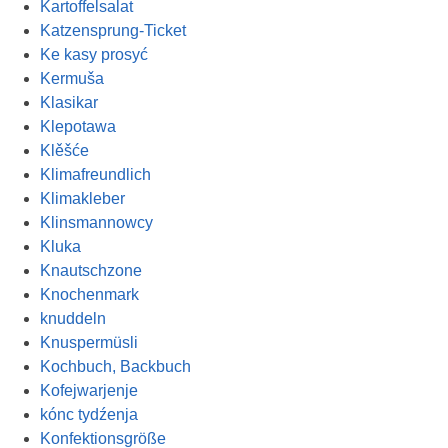
Kartoffelsalat
Katzensprung-Ticket
Ke kasy prosyć
Kermuša
Klasikar
Klepotawa
Klěšće
Klimafreundlich
Klimakleber
Klinsmannowcy
Kluka
Knautschzone
Knochenmark
knuddeln
Knuspermüsli
Kochbuch, Backbuch
Kofejwarjenje
kónc tydźenja
Konfektionsgröße