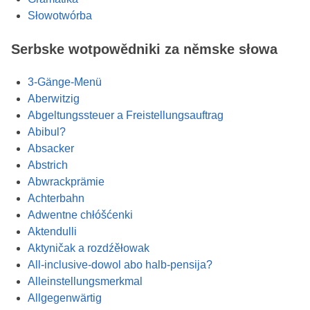
Słowotwórba
Serbske wotpowědniki za němske słowa
3-Gänge-Menü
Aberwitzig
Abgeltungssteuer a Freistellungsauftrag
Abibul?
Absacker
Abstrich
Abwrackprämie
Achterbahn
Adwentne chłóšćenki
Aktendulli
Aktyničak a rozdźěłowak
All-inclusive-dowol abo halb-pensija?
Alleinstellungsmerkmal
Allgegenwärtig