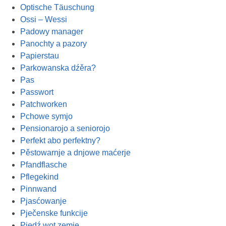
Optische Täuschung
Ossi – Wessi
Padowy manager
Panochty a pazory
Papierstau
Parkowanska dźěra?
Pas
Passwort
Patchworken
Pchowe symjo
Pensionarojo a seniorojo
Perfekt abo perfektny?
Pěstowarnje a dnjowe maćerje
Pfandflasche
Pflegekind
Pinnwand
Pjasćowanje
Pječenske funkcije
Pjedź wot zemje