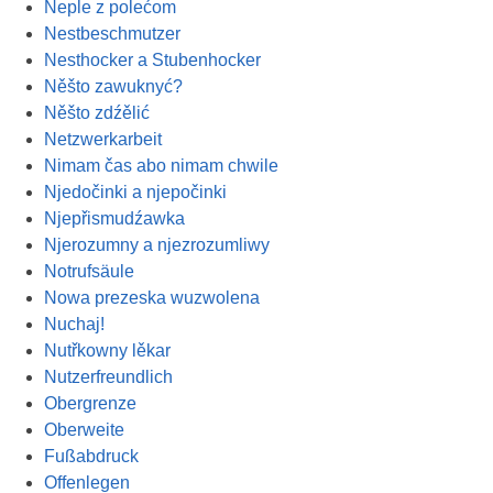
Neple z polećom
Nestbeschmutzer
Nesthocker a Stubenhocker
Něšto zawuknyć?
Něšto zdźělić
Netzwerkarbeit
Nimam čas abo nimam chwile
Njedočinki a njepočinki
Njepřismudźawka
Njerozumny a njezrozumliwy
Notrufsäule
Nowa prezeska wuzwolena
Nuchaj!
Nutřkowny lěkar
Nutzerfreundlich
Obergrenze
Oberweite
Fußabdruck
Offenlegen