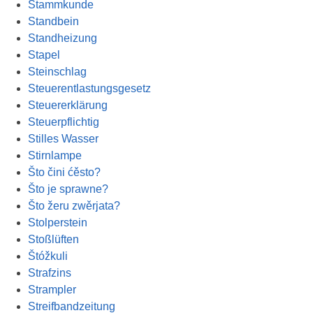
Stammkunde
Standbein
Standheizung
Stapel
Steinschlag
Steuerentlastungsgesetz
Steuererklärung
Steuerpflichtig
Stilles Wasser
Stirnlampe
Što čini ćěsto?
Što je sprawne?
Što žeru zwěrjata?
Stolperstein
Stoßlüften
Štóžkuli
Strafzins
Strampler
Streifbandzeitung