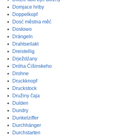
Domjace hriby
Doppelkopf
Dosć městna měć
Dosłowo
Drängeln
Drahtseilakt
Dreistellig
Drježdźany
Dróha Ćišinskeho
Drohne
Druckknopf
Druckstock
Družiny čaja
Dulden
Dundry
Dunkelziffer
Durchhänger
Durchstarten