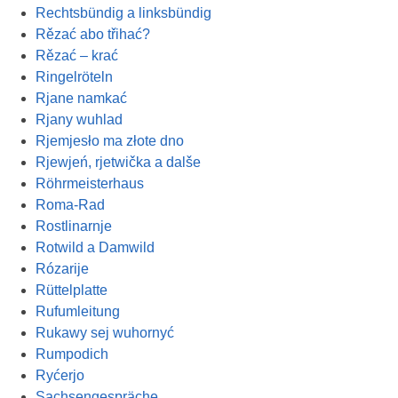
Rechtsbündig a linksbündig
Rězać abo třihać?
Rězać – krać
Ringelröteln
Rjane namkać
Rjany wuhlad
Rjemjesło ma złote dno
Rjewjeń, rjetwička a dalše
Röhrmeisterhaus
Roma-Rad
Rostlinarnje
Rotwild a Damwild
Rózarije
Rüttelplatte
Rufumleitung
Rukawy sej wuhornyć
Rumpodich
Ryćerjo
Sachsengespräche