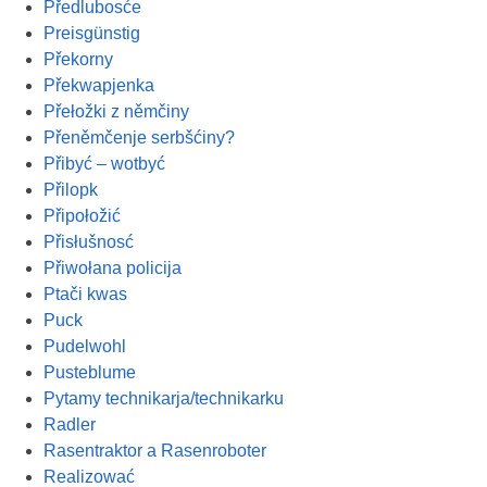
Předlubosće
Preisgünstig
Překorny
Překwapjenka
Přełožki z němčiny
Přeněmčenje serbšćiny?
Přibyć – wotbyć
Přilopk
Připołožić
Přisłušnosć
Přiwołana policija
Ptači kwas
Puck
Pudelwohl
Pusteblume
Pytamy technikarja/technikarku
Radler
Rasentraktor a Rasenroboter
Realizować