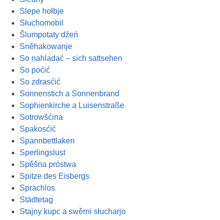
Slepe hołbje
Słuchomobil
Šlumpotaty dźeń
Sněhakowanje
So nahladać – sich sattsehen
So poćić
So zdrasćić
Sonnenstich a Sonnenbrand
Sophienkirche a Luisenstraße
Sotrowšćina
Spakosćić
Spannbettlaken
Sperlingslust
Spěšna próstwa
Spitze des Eisbergs
Sprachlos
Städtetag
Stajny kupc a swěrni słucharjo