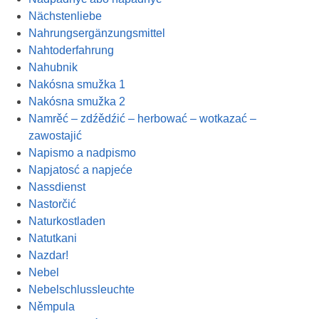
Nächstenliebe
Nahrungsergänzungsmittel
Nahtoderfahrung
Nahubnik
Nakósna smužka 1
Nakósna smužka 2
Namrěć – zdźědźić – herbować – wotkazać –
zawostajić
Napismo a nadpismo
Napjatosć a napjeće
Nassdienst
Nastorčić
Naturkostladen
Natutkani
Nazdar!
Nebel
Nebelschlussleuchte
Němpula