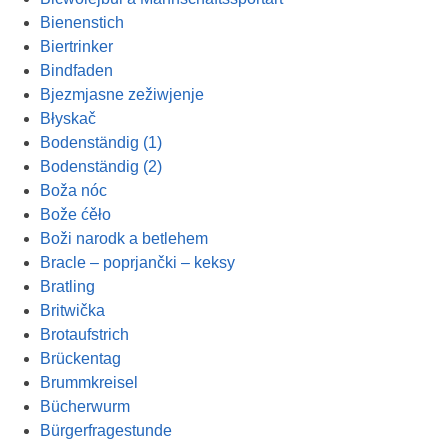
Bienenstich
Biertrinker
Bindfaden
Bjezmjasne zežiwjenje
Błyskač
Bodenständig (1)
Bodenständig (2)
Boža nóc
Bože ćěło
Boži narodk a betlehem
Bracle – poprjančki – keksy
Bratling
Britwička
Brotaufstrich
Brückentag
Brummkreisel
Bücherwurm
Bürgerfragestunde