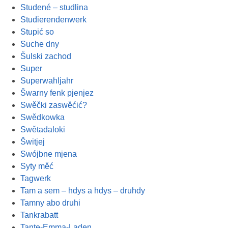
Studené – studlina
Studierendenwerk
Stupić so
Suche dny
Šulski zachod
Super
Superwahljahr
Šwarny fenk pjenjez
Swěčki zaswěćić?
Swědkowka
Swětadaloki
Šwitjej
Swójbne mjena
Syty měć
Tagwerk
Tam a sem – hdys a hdys – druhdy
Tamny abo druhi
Tankrabatt
Tante-Emma-Laden