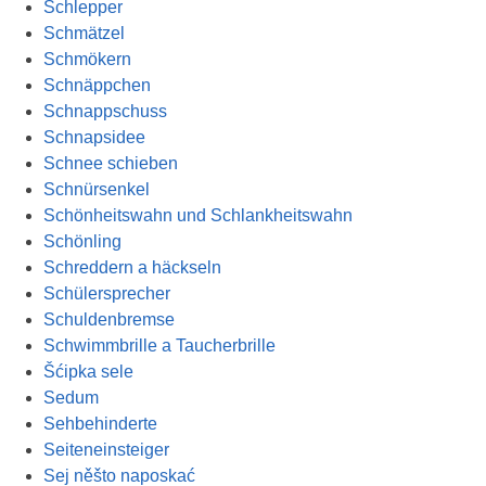
Schlepper
Schmätzel
Schmökern
Schnäppchen
Schnappschuss
Schnapsidee
Schnee schieben
Schnürsenkel
Schönheitswahn und Schlankheitswahn
Schönling
Schreddern a häckseln
Schülersprecher
Schuldenbremse
Schwimmbrille a Taucherbrille
Šćipka sele
Sedum
Sehbehinderte
Seiteneinsteiger
Sej něšto naposkać