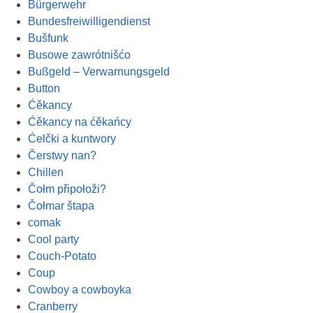
Bürgerwehr
Bundesfreiwilligendienst
Bušfunk
Busowe zawrótnišćo
Bußgeld – Verwarnungsgeld
Button
Ćěkancy
Ćěkancy na ćěkańcy
Ćelčki a kuntwory
Čerstwy nan?
Chillen
Čołm připołoži?
Čołmar štapa
comak
Cool party
Couch-Potato
Coup
Cowboy a cowboyka
Cranberry