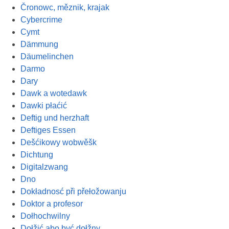
Čronowc, měznik, krajak
Cybercrime
Cymt
Dämmung
Däumelinchen
Darmo
Dary
Dawk a wotedawk
Dawki płaćić
Deftig und herzhaft
Deftiges Essen
Dešćikowy wobwěšk
Dichtung
Digitalzwang
Dno
Dokładnosć při přełožowanju
Doktor a profesor
Dołhochwilny
Dołžić abo być dołžny