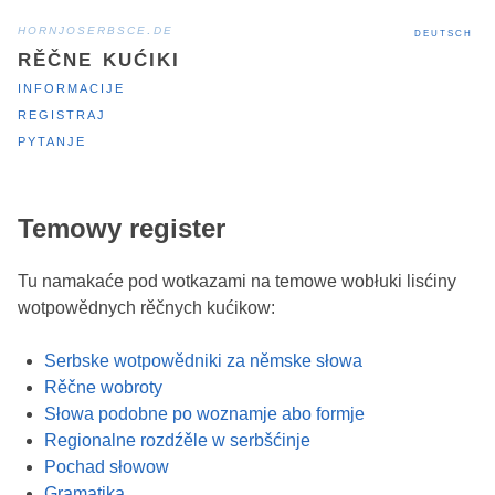
hornjoserbsce.de
deutsch
rěčne kućiki
informacije
registraj
pytanje
Temowy register
Tu namakaće pod wotkazami na temowe wobłuki lisćiny
wotpowědnych rěčnych kućikow:
Serbske wotpowědniki za němske słowa
Rěčne wobroty
Słowa podobne po woznamje abo formje
Regionalne rozdźěle w serbšćinje
Pochad słowow
Gramatika