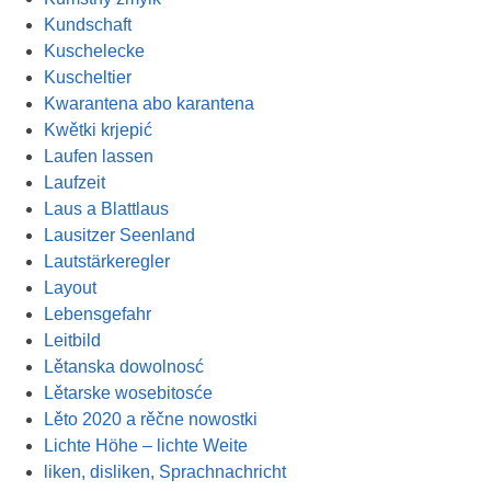
Kundschaft
Kuschelecke
Kuscheltier
Kwarantena abo karantena
Kwětki krjepić
Laufen lassen
Laufzeit
Laus a Blattlaus
Lausitzer Seenland
Lautstärkeregler
Layout
Lebensgefahr
Leitbild
Lětanska dowolnosć
Lětarske wosebitosće
Lěto 2020 a rěčne nowostki
Lichte Höhe – lichte Weite
liken, disliken, Sprachnachricht