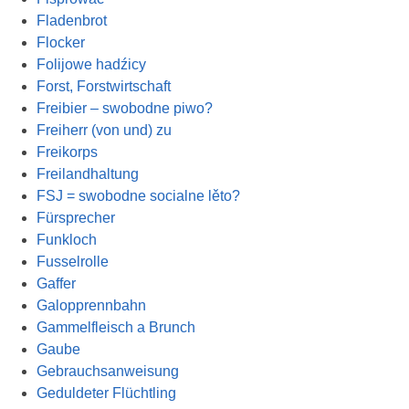
Fladenbrot
Flocker
Folijowe hadźicy
Forst, Forstwirtschaft
Freibier – swobodne piwo?
Freiherr (von und) zu
Freikorps
Freilandhaltung
FSJ = swobodne socialne lěto?
Fürsprecher
Funkloch
Fusselrolle
Gaffer
Galopprennbahn
Gammelfleisch a Brunch
Gaube
Gebrauchsanweisung
Geduldeter Flüchtling