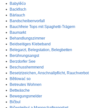
Babylěćo
Backfisch
Bärlauch
Bandscheibenvorfall
Bauchfreie Tops mit Spaghetti-Trägern
Baumarkt
Behandlungszimmer
Beidseitiges Klebeband
Belegarzt, Belegstation, Belegbetten
Berührungsangst
Berzdorfer See
Beschusshemmend
Besetztzeichen, Anschnallpflicht, Rauchverbot
Bětlować so
Betreutes Wohnen
Bettwäsche
Bewegungsmelder
Bičbul
Bičwolejbul a Mannschaftssportart