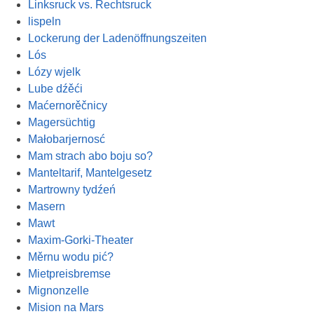
Linksruck vs. Rechtsruck
lispeln
Lockerung der Ladenöffnungszeiten
Lós
Lózy wjelk
Lube dźěći
Maćernorěčnicy
Magersüchtig
Małobarjernosć
Mam strach abo boju so?
Manteltarif, Mantelgesetz
Martrowny tydźeń
Masern
Mawt
Maxim-Gorki-Theater
Měrnu wodu pić?
Mietpreisbremse
Mignonzelle
Mision na Mars