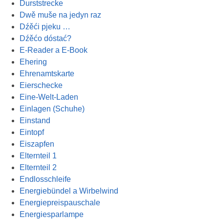
Durststrecke
Dwě muše na jedyn raz
Dźěći pjeku …
Dźěćo dóstać?
E-Reader a E-Book
Ehering
Ehrenamtskarte
Eierschecke
Eine-Welt-Laden
Einlagen (Schuhe)
Einstand
Eintopf
Eiszapfen
Elternteil 1
Elternteil 2
Endlosschleife
Energiebündel a Wirbelwind
Energiepreispauschale
Energiesparlampe