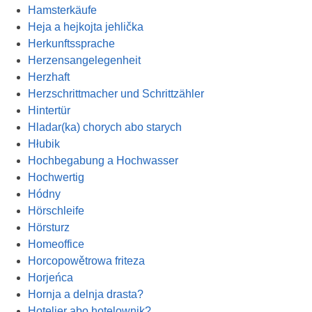
Hamsterkäufe
Heja a hejkojta jehlička
Herkunftssprache
Herzensangelegenheit
Herzhaft
Herzschrittmacher und Schrittzähler
Hintertür
Hladar(ka) chorych abo starych
Hłubik
Hochbegabung a Hochwasser
Hochwertig
Hódny
Hörschleife
Hörsturz
Homeoffice
Horcopowětrowa friteza
Horjeńca
Hornja a delnja drasta?
Hotelier abo hotelownik?