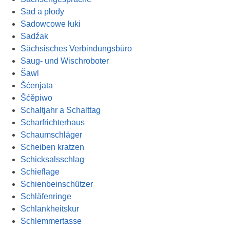
Sad a płody
Sadowcowe łuki
Sadźak
Sächsisches Verbindungsbüro
Saug- und Wischroboter
Šawl
Šćenjata
Šćěpiwo
Schaltjahr a Schalttag
Scharfrichterhaus
Schaumschläger
Scheiben kratzen
Schicksalsschlag
Schieflage
Schienbeinschützer
Schläfenringe
Schlankheitskur
Schlemmertasse